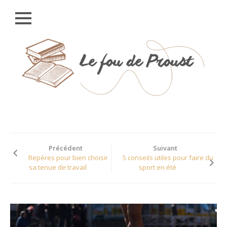
Close
Skip
ACCUEIL
to
content
UNIVERS
PROUSTIEN
À LA RECHERCHE DU
TEMPS PERDU
LES 2 511
PERSONNAGES (A À
G)
Précédent
Suivant
Repères pour bien choisir
5 conseils utiles pour faire du
LES 2 511
sa tenue de travail
sport en été
PERSONNAGES (H À
0)
LES 2 511
PERSONNAGES (P À
Z)