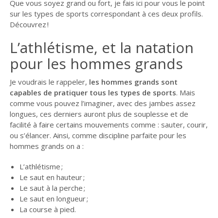
Que vous soyez grand ou fort, je fais ici pour vous le point
JEAN ADLOFF, UN
sur les types de sports correspondant à ces deux profils.
LASCAR AU CANADA
Découvrez !
DÉJEUNER (OU
L’athlétisme, et la natation
DÎNER) CHEZ…
pour les hommes grands
INVENTER UN
PATELIN BRETON
Je voudrais le rappeler,
les hommes grands sont
LES
capables de pratiquer tous les types de sports
. Mais
QUIZZ
comme vous pouvez l’imaginer, avec des jambes assez
SUR
longues, ces derniers auront plus de souplesse et de
MARCEL
facilité à faire certains mouvements comme : sauter, courir,
PROUST
ou s’élancer. Ainsi, comme discipline parfaite pour les
hommes grands on a :
MARCEL PROUST :
QUIZZ N°1
L’athlétisme ;
MARCEL PROUST :
Le saut en hauteur ;
QUIZZ N°2
Le saut à la perche ;
Le saut en longueur ;
MARCEL PROUST :
La course à pied.
QUIZZ N°3