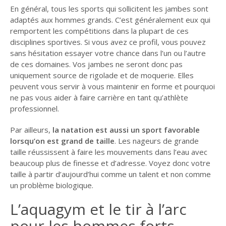
En général, tous les sports qui sollicitent les jambes sont
MARCEL PROUST :
adaptés aux hommes grands. C’est généralement eux qui
QUIZZ N°4
remportent les compétitions dans la plupart de ces
disciplines sportives. Si vous avez ce profil, vous pouvez
MARCEL PROUST :
sans hésitation essayer votre chance dans l’un ou l’autre
QUIZZ N°5
de ces domaines. Vos jambes ne seront donc pas
MARCEL PROUST :
uniquement source de rigolade et de moquerie. Elles
QUIZZ N°6
peuvent vous servir à vous maintenir en forme et pourquoi
ne pas vous aider à faire carrière en tant qu’athlète
MARCEL PROUST :
professionnel.
QUIZZ N°7
Par ailleurs,
la natation est aussi un sport favorable
MARCEL PROUST :
lorsqu’on est grand de taille
. Les nageurs de grande
QUIZZ N°8
taille réussissent à faire les mouvements dans l’eau avec
LITTÉRATURE
beaucoup plus de finesse et d’adresse. Voyez donc votre
taille à partir d’aujourd’hui comme un talent et non comme
RÉFLEXIONS
un problème biologique.
L’aquagym et le tir à l’arc
pour les hommes forts