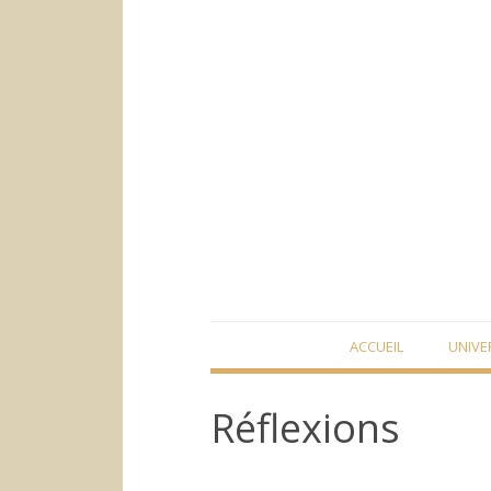
Skip
ACCUEIL
UNIVE
to
content
Réflexions