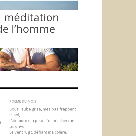
a méditation
 de l’homme
POÈME DU MOIS
Sous l’aube grise, mes pas frappent
e
le sol,
L’air mord ma peau, l’esprit cherche
e
un envol.
Le vent rugit, défiant ma colère,