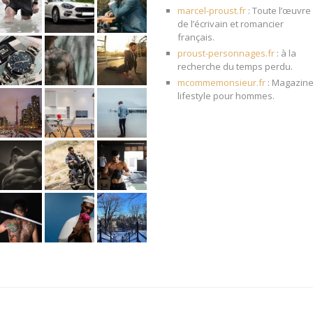
marcel-proust.fr
: Toute l’œuvre
de l’écrivain et romancier
français.
proust-personnages.fr
: à la
recherche du temps perdu.
mcommemonsieur.fr
: Magazin
lifestyle pour hommes.