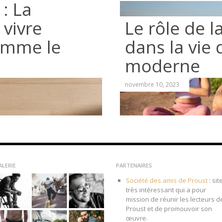
: La
 vivre
Le rôle de l
omme le
dans la vie
moderne
novembre 10, 2023
ALERIE
PARTENAIRES
Société des amis de Proust
: sit
très intéressant qui a pour
mission de réunir les lecteurs d
Proust et de promouvoir son
œuvre.