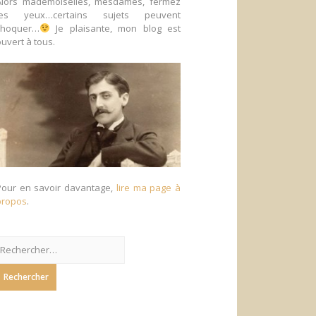
Alors mademoiselles, mesdames, fermez
les yeux…certains sujets peuvent
choquer…
Je plaisante, mon blog est
uvert à tous.
Pour en savoir davantage,
lire ma page à
propos
.
echercher :