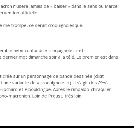
cron n’usera jamais de « baiser » dans le sens où Marcel
rvention officielle.
i je me trompe, ce serait croquignolesque.
 semble avoir confondu « croquignolet » et
 dernier mot dimanche soir à la télé. Le premier est dans
est créé sur un personnage de bande dessinée (dixit
it une variante de « croquignolet »). Il s’agit des
Pieds
Filochard et Ribouldingue. Après le rimbaldo-chiraquien
no-macronien. Loin de Proust, très loin…