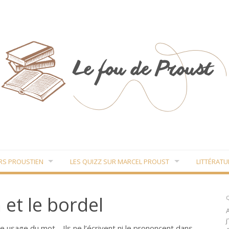
RS PROUSTIEN
LES QUIZZ SUR MARCEL PROUST
LITTÉRATU
et le bordel
Q
j
me usage du mot… Ils ne l’écrivent ni le prononcent dans