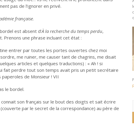
nent pas de l’ignorer en privé.
o
cadémie française
.
bordel est absent d’
À la recherche du temps perdu
,
. Prenons une phrase incluant cet état :
tine entrer par toutes les portes ouvertes chez moi
ordre, me ruiner, me causer tant de chagrins, me disait
uelques articles et quelques traductions) : « Ah ! si
lui fait perdre tout son temps avait pris un petit secrétaire
es paperoles de Monsieur ! VII
as le bordel.
 connait son français sur le bout des doigts et sait écrire
R
e (couverte par le secret de la correspondance) au père de