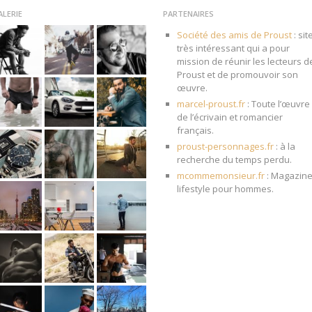
ALERIE
PARTENAIRES
Société des amis de Proust
: sit
très intéressant qui a pour
mission de réunir les lecteurs d
Proust et de promouvoir son
œuvre.
marcel-proust.fr
: Toute l’œuvre
de l’écrivain et romancier
français.
proust-personnages.fr
: à la
recherche du temps perdu.
mcommemonsieur.fr
: Magazin
lifestyle pour hommes.