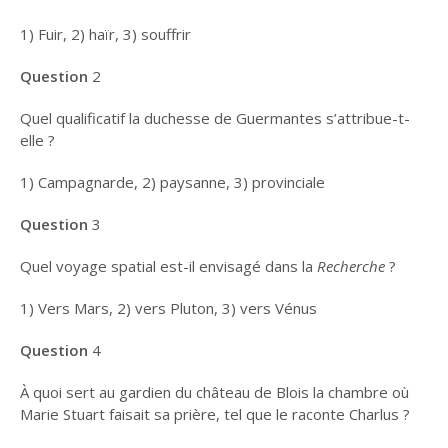
ŒUVRES D’ART I —
1) Fuir, 2) haïr, 3) souffrir
DU CÔTÉ DE CHEZ
SWANN
Question
2
ŒUVRES D’ART II – À
L’OMBRE DES
Quel qualificatif la duchesse de Guermantes s’attribue-t-
JEUNES FILLES EN
elle ?
FLEURS
1) Campagnarde, 2) paysanne, 3) provinciale
LES VÉGÉTAUX
PROUSTIENS (DE A
Question
3
À Z)
Quel voyage spatial est-il envisagé dans la
Recherche
?
LA PREUVE PAR LE
PORTRAIT
1) Vers Mars, 2) vers Pluton, 3) vers Vénus
PROUST, MACRON
ET LE BORDEL
Question
4
DE BONNE HEURE,
À quoi sert au gardien du château de Blois la chambre où
JE ME SUIS COUCHÉ
Marie Stuart faisait sa prière, tel que le raconte Charlus ?
POUR LONGTEMPS