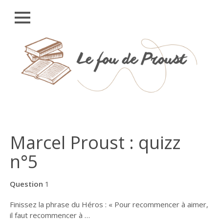
Close
Skip
ACCUEIL
to
content
UNIVERS
PROUSTIEN
À LA RECHERCHE DU
TEMPS PERDU
LES 2 511
PERSONNAGES (A À
G)
Marcel Proust : quizz
LES 2 511
n°5
PERSONNAGES (H À
0)
Question
1
LES 2 511
PERSONNAGES (P À
Finissez la phrase du Héros : « Pour recommencer à aimer,
Z)
il faut recommencer à …