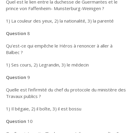
Quel est le lien entre la duchesse de Guermantes et le
prince von Faffenheim-
Munsterburg-Weinigen ?
MARCEL PROUST :
QUIZZ N°4
1) La couleur des yeux, 2) la nationalité, 3) la parenté
MARCEL PROUST :
QUIZZ N°5
Question
8
MARCEL PROUST :
Qu’est-ce qui empêche le Héros à renoncer à aller à
QUIZZ N°6
Balbec ?
MARCEL PROUST :
1) Ses cours, 2) Legrandin, 3) le médecin
QUIZZ N°7
Question
9
MARCEL PROUST :
QUIZZ N°8
Quelle est l’infirmité du chef du protocole du ministère des
LITTÉRATURE
Travaux publics ?
RÉFLEXIONS
1) Il bégaie, 2) il boîte, 3) il est bossu
Question
10