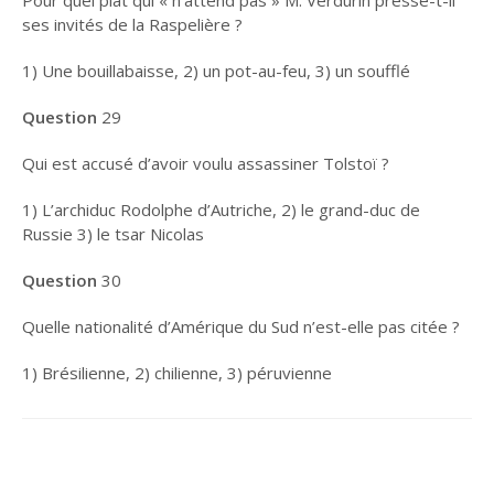
Pour quel plat qui « n’attend pas » M. Verdurin presse-t-il
ses invités de la Raspelière ?
1) Une bouillabaisse, 2) un pot-au-feu, 3) un soufflé
Question
29
Qui est accusé d’avoir voulu assassiner Tolstoï ?
1) L’archiduc Rodolphe d’Autriche, 2) le grand-duc de
Russie 3) le tsar Nicolas
Question
30
Quelle nationalité d’Amérique du Sud n’est-elle pas citée ?
1) Brésilienne, 2) chilienne, 3) péruvienne