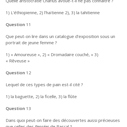
Quelle aristocratie Charlus avoue-t-il ne pas connaître ?
1) L’éthiopienne, 2) l’haïtienne 2), 3) la tahitienne
Question
11
Que peut-on lire dans un catalogue d’exposition sous un
portrait de jeune femme ?
1) « Amoureuse », 2) « Dromadaire couché, » 3)
« Rêveuse »
Question
12
Lequel de ces types de pain est-il cité ?
1) la baguette, 2) la ficelle, 3) la flûte
Question
13
Dans quoi peut-on faire des découvertes aussi précieuses
que celles des
Pensées
de Pascal ?