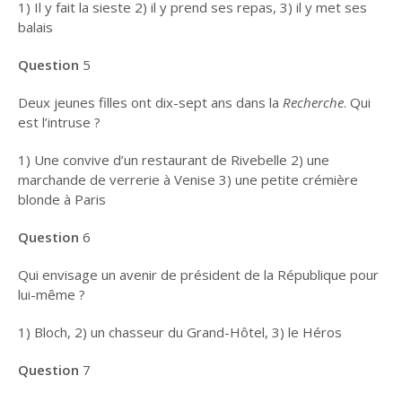
1) Il y fait la sieste 2) il y prend ses repas, 3) il y met ses
JEAN ADLOFF, UN
balais
LASCAR AU CANADA
DÉJEUNER (OU
Question
5
DÎNER) CHEZ…
Deux jeunes filles ont dix-sept ans dans la
Recherche
. Qui
INVENTER UN
est l’intruse ?
PATELIN BRETON
1) Une convive d’un restaurant de Rivebelle 2) une
LES
marchande de verrerie à Venise 3) une petite crémière
QUIZZ
blonde à Paris
SUR
MARCEL
PROUST
Question
6
MARCEL PROUST :
Qui envisage un avenir de président de la République pour
QUIZZ N°1
lui-même ?
MARCEL PROUST :
1) Bloch, 2) un chasseur du Grand-Hôtel, 3) le Héros
QUIZZ N°2
Question
7
MARCEL PROUST :
QUIZZ N°3