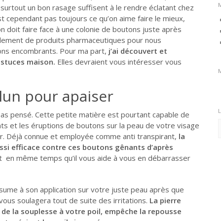
surtout un bon rasage suffisent à le rendre éclatant chez
t cependant pas toujours ce qu’on aime faire le mieux,
n doit faire face à une colonie de boutons juste après
llement de produits pharmaceutiques pour nous
ons encombrants. Pour ma part,
j’ai découvert et
astuces maison.
Elles devraient vous intéresser vous
alun pour apaiser
as pensé. Cette petite matière est pourtant capable de
L
ts et les éruptions de boutons sur la peau de votre visage
b
ir. Déjà connue et employée comme anti transpirant,
la
ussi efficace contre ces boutons gênants d’après
ent en même temps qu’il vous aide à vous en débarrasser
ésume à son application sur votre juste peau après que
vous soulagera tout de suite des irritations.
La pierre
de la souplesse à votre poil, empêche la repousse