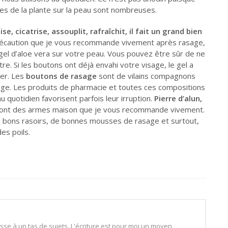
tes de la plante sur la peau sont nombreuses.
se, cicatrise, assouplit, rafraîchit, il fait un grand bien
récaution que je vous recommande vivement après rasage,
 gel d’aloe vera sur votre peau. Vous pouvez être sûr de ne
re. Si les boutons ont déjà envahi votre visage, le gel a
er. Les
boutons de rasage
sont de vilains compagnons
sage. Les produits de pharmacie et toutes ces compositions
 quotidien favorisent parfois leur irruption.
Pierre d’alun,
ont des armes maison que je vous recommande vivement.
e bons rasoirs, de bonnes mousses de rasage et surtout,
es poils.
esse à un tas de sujets. L'écriture est pour moi un moyen