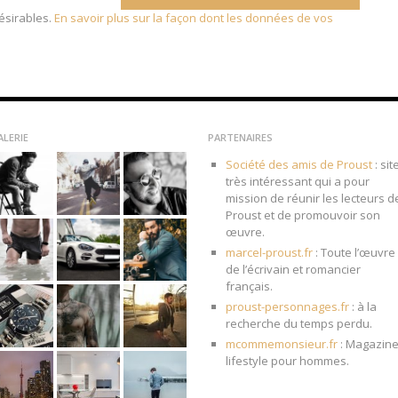
désirables.
En savoir plus sur la façon dont les données de vos
ALERIE
PARTENAIRES
Société des amis de Proust
: sit
très intéressant qui a pour
mission de réunir les lecteurs d
Proust et de promouvoir son
œuvre.
marcel-proust.fr
: Toute l’œuvre
de l’écrivain et romancier
français.
proust-personnages.fr
: à la
recherche du temps perdu.
mcommemonsieur.fr
: Magazin
lifestyle pour hommes.