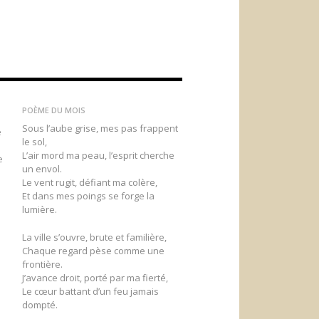
POÈME DU MOIS
Sous l’aube grise, mes pas frappent
e
le sol,
L’air mord ma peau, l’esprit cherche
e
un envol.
Le vent rugit, défiant ma colère,
Et dans mes poings se forge la
lumière.
La ville s’ouvre, brute et familière,
Chaque regard pèse comme une
frontière.
e
J’avance droit, porté par ma fierté,
Le cœur battant d’un feu jamais
dompté.