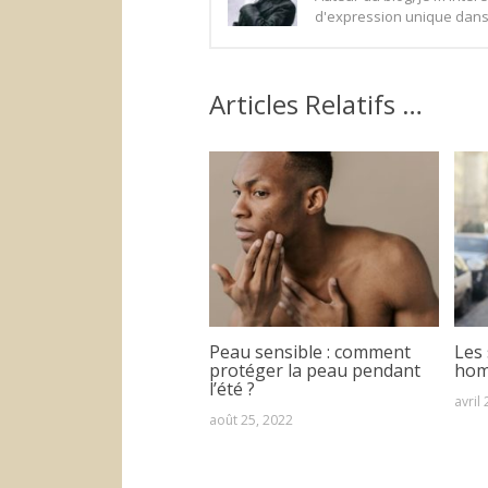
d'expression unique dans 
Articles Relatifs …
Peau sensible : comment
Les 
protéger la peau pendant
ho
l’été ?
avril
août 25, 2022