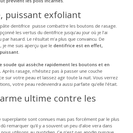
ut prévient les poils incarnés
.
, puissant exfoliant
ne pâte dentifrice puisse combattre les boutons de rasage.
pçonné les vertus du dentifrice jusqu’au jour où je l’ai
par hasard. Le résultat m’a plus que convaincu. De
, je me suis aperçu que le
dentifrice est en effet,
 puissant
.
e soude qui assèche rapidement les boutons et en
e.
Après rasage, n’hésitez pas à passer une couche
ice sur votre peau et laissez agir toute la nuit. Vous verrez
ions, votre peau redeviendra aussi parfaite qu’elle l’était.
l’arme ultime contre les
e superplante sont connues mais pas forcément par le plus
dû remarquer qu’il y a souvent un peu d’aloe vera dans
nous utilisons au quotidien. Ce n’est pas anodin puisque