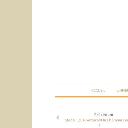
Skip
ACCUEIL
UNIVE
to
content
Précédent
Mode : Que porteront les hommes ce
?