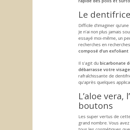
rapide des poils et surto
Le dentifrice
Difficile d’imaginer qu’u
Je n’ai non plus jamais sou
essayé moi-même, un peu 
recherches en recherches
composé d’un exfoliant
Il s’agit du
bicarbonate d
débarrasse votre visag
rafraîchissante de dentifr
qu’après quelques applicat
L’aloe vera, 
boutons
Les super vertus de cett
grand nombre. Vous avez 
tous les cosmétiques que 