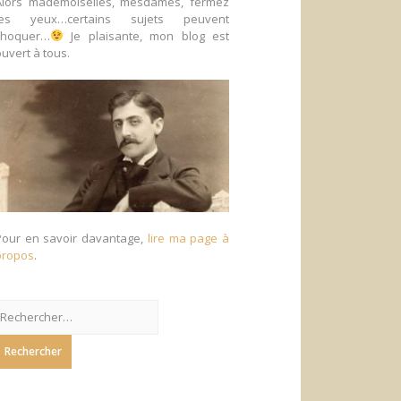
Alors mademoiselles, mesdames, fermez
les yeux…certains sujets peuvent
choquer…
Je plaisante, mon blog est
uvert à tous.
Pour en savoir davantage,
lire ma page à
propos
.
echercher :