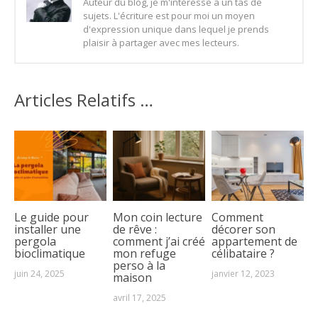
Auteur du blog, je m'intéresse à un tas de
sujets. L'écriture est pour moi un moyen
d'expression unique dans lequel je prends
plaisir à partager avec mes lecteurs.
Articles Relatifs …
Le guide pour
Mon coin lecture
Comment
installer une
de rêve :
décorer son
pergola
comment j’ai créé
appartement de
bioclimatique
mon refuge
célibataire ?
perso à la
juin 24, 2025
janvier 12, 2023
maison
avril 17, 2025