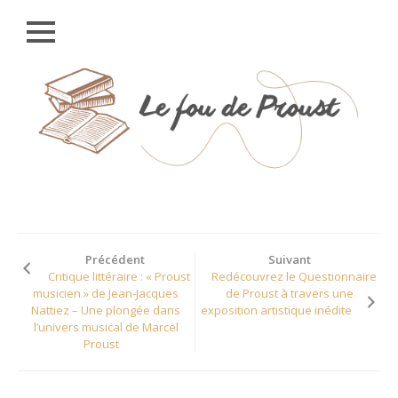
Close
Skip
ACCUEIL
to
content
UNIVERS
PROUSTIEN
À LA RECHERCHE DU
TEMPS PERDU
LES 2 511
PERSONNAGES (A À
G)
Précédent
Suivant
Critique littéraire : « Proust
Redécouvrez le Questionnaire
LES 2 511
musicien » de Jean-Jacques
de Proust à travers une
PERSONNAGES (H À
Nattiez – Une plongée dans
exposition artistique inédite
0)
l’univers musical de Marcel
Proust
LES 2 511
PERSONNAGES (P À
Z)