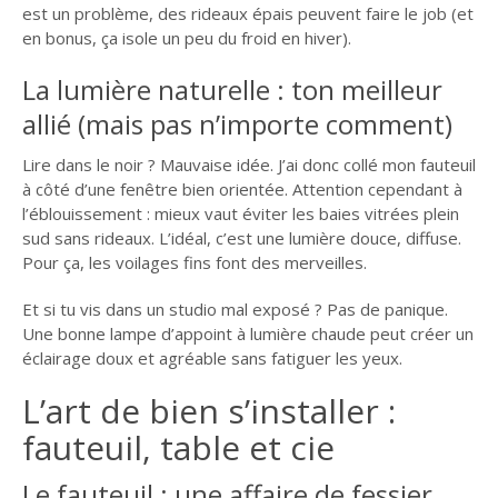
est un problème, des rideaux épais peuvent faire le job (et
MARCEL PROUST :
en bonus, ça isole un peu du froid en hiver).
QUIZZ N°4
La lumière naturelle : ton meilleur
MARCEL PROUST :
allié (mais pas n’importe comment)
QUIZZ N°5
MARCEL PROUST :
Lire dans le noir ? Mauvaise idée. J’ai donc collé mon fauteuil
QUIZZ N°6
à côté d’une fenêtre bien orientée. Attention cependant à
l’éblouissement : mieux vaut éviter les baies vitrées plein
MARCEL PROUST :
sud sans rideaux. L’idéal, c’est une lumière douce, diffuse.
QUIZZ N°7
Pour ça, les voilages fins font des merveilles.
MARCEL PROUST :
Et si tu vis dans un studio mal exposé ? Pas de panique.
QUIZZ N°8
Une bonne lampe d’appoint à lumière chaude peut créer un
LITTÉRATURE
éclairage doux et agréable sans fatiguer les yeux.
RÉFLEXIONS
L’art de bien s’installer :
fauteuil, table et cie
Le fauteuil : une affaire de fessier