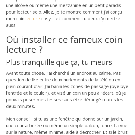
JEAN ADLOFF, UN
une alcôve ou même une mezzanine en un petit paradis
LASCAR AU CANADA
pour lecteur solo. Allez, je te montre comment j’ai conçu
mon coin
lecture
cosy – et comment tu peux t’y mettre
DÉJEUNER (OU
aussi.
DÎNER) CHEZ…
Où installer ce fameux coin
INVENTER UN
PATELIN BRETON
lecture ?
LES
Plus tranquille que ça, tu meurs
QUIZZ
SUR
Avant toute chose, j’ai cherché un endroit au calme. Pas
MARCEL
PROUST
question de lire entre deux hurlements de la télé ou en
plein courant d’air. J’ai banni les zones de passage (bye bye
MARCEL PROUST :
l’entrée et le couloir), et visé un coin un peu à l’écart, où je
QUIZZ N°1
pouvais poser mes fesses sans être dérangé toutes les
deux minutes.
MARCEL PROUST :
QUIZZ N°2
Mon conseil : si tu as une fenêtre qui donne sur un jardin,
une cour arborée ou même un simple balcon, fonce. La vue
MARCEL PROUST :
QUIZZ N°3
sur la nature, même minime, aide à décrocher. Et si le bruit