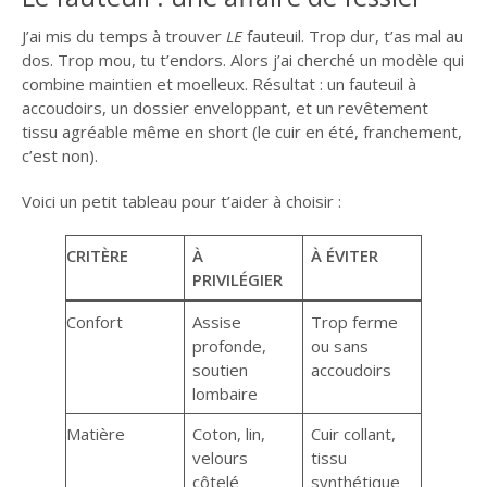
J’ai mis du temps à trouver
LE
fauteuil. Trop dur, t’as mal au
dos. Trop mou, tu t’endors. Alors j’ai cherché un modèle qui
combine maintien et moelleux. Résultat : un fauteuil à
accoudoirs, un dossier enveloppant, et un revêtement
tissu agréable même en short (le cuir en été, franchement,
c’est non).
Voici un petit tableau pour t’aider à choisir :
CRITÈRE
À
À ÉVITER
PRIVILÉGIER
Confort
Assise
Trop ferme
profonde,
ou sans
soutien
accoudoirs
lombaire
Matière
Coton, lin,
Cuir collant,
velours
tissu
côtelé
synthétique