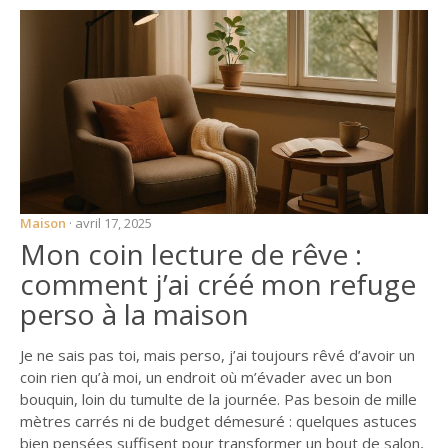
ŒUVRES D’ART I —
DU CÔTÉ DE CHEZ
SWANN
ŒUVRES D’ART II – À
L’OMBRE DES
JEUNES FILLES EN
FLEURS
LES VÉGÉTAUX
PROUSTIENS (DE A
Maison
· avril 17, 2025
À Z)
Mon coin lecture de rêve :
LA PREUVE PAR LE
comment j’ai créé mon refuge
PORTRAIT
perso à la maison
PROUST, MACRON
ET LE BORDEL
Je ne sais pas toi, mais perso, j’ai toujours rêvé d’avoir un
coin rien qu’à moi, un endroit où m’évader avec un bon
DE BONNE HEURE,
bouquin, loin du tumulte de la journée. Pas besoin de mille
JE ME SUIS COUCHÉ
mètres carrés ni de budget démesuré : quelques astuces
POUR LONGTEMPS
bien pensées suffisent pour transformer un bout de salon,