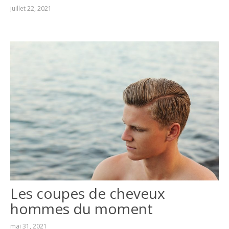
juillet 22, 2021
MARCEL PROUST :
QUIZZ N°4
MARCEL PROUST :
QUIZZ N°5
MARCEL PROUST :
QUIZZ N°6
MARCEL PROUST :
QUIZZ N°7
MARCEL PROUST :
QUIZZ N°8
LITTÉRATURE
RÉFLEXIONS
Les coupes de cheveux
hommes du moment
mai 31, 2021