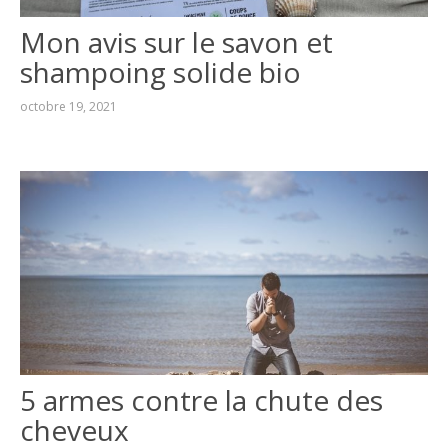
JEAN ADLOFF, UN
LASCAR AU CANADA
Mon avis sur le savon et
shampoing solide bio
DÉJEUNER (OU
DÎNER) CHEZ…
octobre 19, 2021
INVENTER UN
PATELIN BRETON
LES
QUIZZ
SUR
MARCEL
PROUST
MARCEL PROUST :
QUIZZ N°1
MARCEL PROUST :
QUIZZ N°2
5 armes contre la chute des
MARCEL PROUST :
cheveux
QUIZZ N°3